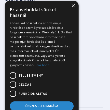
×
Ez a weboldal sütiket
használ
Kezdőlap
Cookie-kat használunk a tartalom, a
Rólunk
hirdetések személyre szabására és a
forgalom elemzésére. Webhelyünk Ön általi
Szolgáltatások
használatára vonatkozó információkat
Okos AI ügyfélszolgálat
megosztjuk hirdetési és elemző
partnereinkkel is, akik egyesíthetik azokat
AI automatizált értékesítés
más információkkal, amelyeket Ön
biztosított számukra, vagy amelyeket a
AI véleménykezelő rendszer
szolgáltatásaik Ön általi használatából
gyűjtöttek össze.
Bővebben
Facebook komment/üzenetkezelés
Árazás
TELJESÍTMÉNY
Blog
CÉLZÁS
FUNKCIONALITÁS
ÖSSZES ELFOGADÁSA