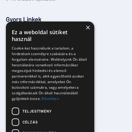
Gyors Linkek
×
Ez a weboldal sütiket
használ
Kezdőlap
Cookie-kat használunk a tartalom, a
Rólunk
hirdetések személyre szabására és a
forgalom elemzésére. Webhelyünk Ön általi
Szolgáltatások
használatára vonatkozó információkat
Okos AI ügyfélszolgálat
megosztjuk hirdetési és elemző
partnereinkkel is, akik egyesíthetik azokat
AI automatizált értékesítés
más információkkal, amelyeket Ön
biztosított számukra, vagy amelyeket a
AI véleménykezelő rendszer
szolgáltatásaik Ön általi használatából
gyűjtöttek össze.
Bővebben
Facebook komment/üzenetkezelés
Árazás
TELJESÍTMÉNY
Blog
CÉLZÁS