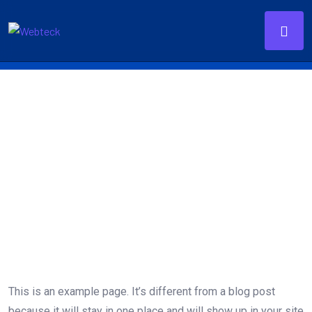
Sample Page
This is an example page. It’s different from a blog post
because it will stay in one place and will show up in your site