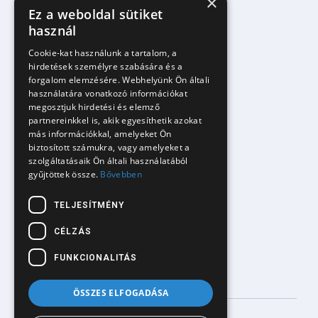
×
Ez a weboldal sütiket
használ
Kezdőlap
Cookie-kat használunk a tartalom, a
Rólunk
hirdetések személyre szabására és a
forgalom elemzésére. Webhelyünk Ön általi
Szolgáltatások
használatára vonatkozó információkat
Okos AI ügyfélszolgálat
megosztjuk hirdetési és elemző
partnereinkkel is, akik egyesíthetik azokat
AI automatizált értékesítés
más információkkal, amelyeket Ön
biztosított számukra, vagy amelyeket a
AI véleménykezelő rendszer
szolgáltatásaik Ön általi használatából
gyűjtöttek össze.
Bővebben
Facebook komment/üzenetkezelés
Árazás
TELJESÍTMÉNY
Blog
CÉLZÁS
FUNKCIONALITÁS
ÖSSZES ELFOGADÁSA