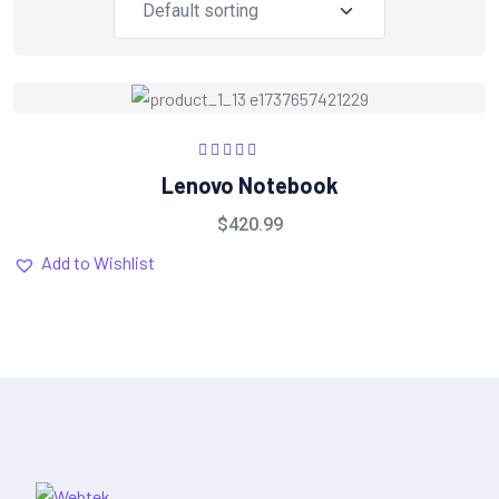
Rated
5.00
out
Lenovo Notebook
of 5
$
420.99
Add to Wishlist