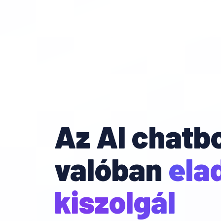
Az AI chatb
valóban
ela
kiszolgál