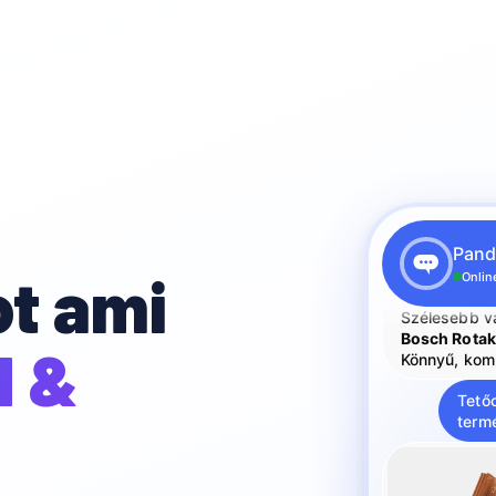
Megtaláltam 
fűnyírókat 80
Makita ELM
Legjobb ár/é
Pand
Makita ELM
ot ami
Szélesebb v
Online
Bosch Rotak
Könnyű, kom
d &
Tető
term