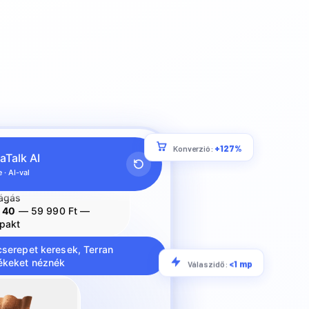
a legjobb elektromos
 000 Ft alatt:
4620
— 64 990 Ft —
+127%
Konverzió:
rték
aTalk AI
4621
— 74 990 Ft —
ágás
 · AI-val
 40
— 59 990 Ft —
pakt
cserepet keresek, Terran
ékeket néznék
<1 mp
Válaszidő: