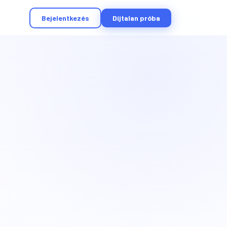
Bejelentkezés
Díjtalan próba