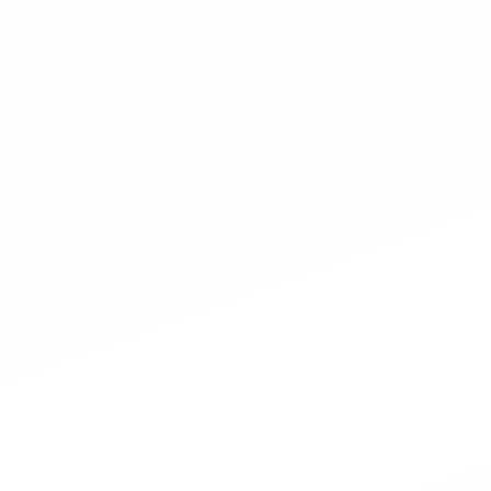
Szia! Miben 
neked termék
válaszolok.
Fűnyírót kere
Csaptelepet 
Fűn