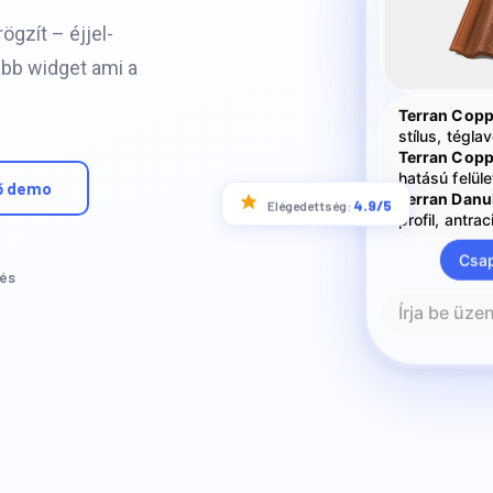
ögzít – éjjel-
abb widget ami a
Terran Copp
stílus, tégla
Terran Cop
hatású felüle
Terran Danu
profil, antrac
ő demo
4.9/5
Elégedettség:
Csap
és