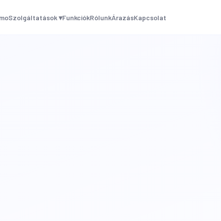
mo
Szolgáltatások ▾
Funkciók
Rólunk
Árazás
Kapcsolat