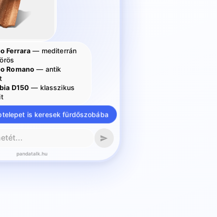
o Ferrara
— mediterrán
vörös
po Romano
— antik
t
bia D150
— klasszikus
it
telepet is keresek fürdőszobába
pandatalk.hu