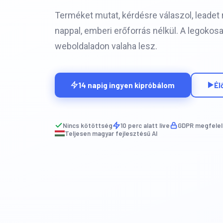
Terméket mutat, kérdésre válaszol, leadet r
nappal, emberi erőforrás nélkül. A legokos
weboldaladon valaha lesz.
14 napig ingyen kipróbálom
Él
Nincs kötöttség
10 perc alatt live
GDPR megfelel
Teljesen magyar fejlesztésű AI