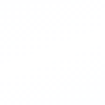
segíthetek? Keresek
et, vagy kérdésedre is
sek
Tetőcserepet nézek
keresek
Rendelés státusz
yírót keresek, kb. 80 ezer forintig