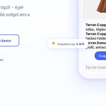
ögzít – éjjel-
abb widget ami a
Terran Copp
stílus, tégla
Terran Cop
hatású felüle
Terran Danu
profil, antrac
ő demo
4.9/5
Elégedettség:
Csap
és