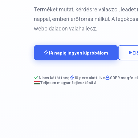
Terméket mutat, kérdésre válaszol, leadet r
nappal, emberi erőforrás nélkül. A legokos
weboldaladon valaha lesz.
14 napig ingyen kipróbálom
Él
Nincs kötöttség
10 perc alatt live
GDPR megfelel
Teljesen magyar fejlesztésű AI