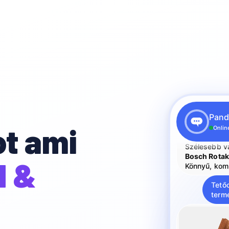
Megtaláltam 
fűnyírókat 80
Makita ELM
Legjobb ár/é
Pand
Makita ELM
ot ami
Szélesebb v
Online
Bosch Rotak
Könnyű, kom
d &
Tető
term