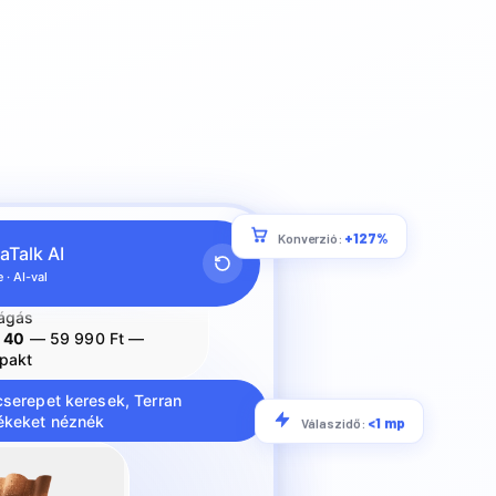
a legjobb elektromos
 000 Ft alatt:
4620
— 64 990 Ft —
+127%
Konverzió:
rték
aTalk AI
4621
— 74 990 Ft —
ágás
 · AI-val
 40
— 59 990 Ft —
pakt
cserepet keresek, Terran
ékeket néznék
<1 mp
Válaszidő: