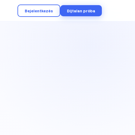
Bejelentkezés
Díjtalan próba