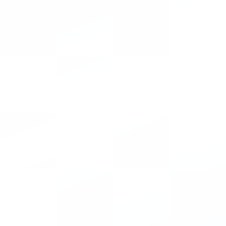
segíthetek? Keresek
et, vagy kérdésedre is
sek
Tetőcserepet nézek
keresek
Rendelés státusz
yírót keresek, kb. 80 ezer forintig