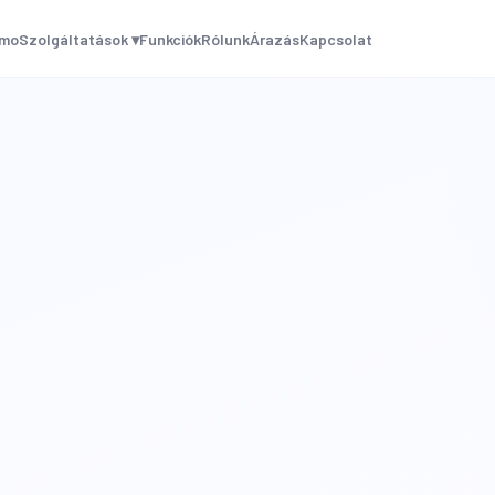
mo
Szolgáltatások ▾
Funkciók
Rólunk
Árazás
Kapcsolat