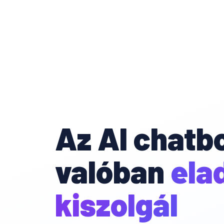
Az AI chatb
valóban
ela
kiszolgál