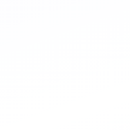
Szia! Miben 
neked termék
válaszolok.
Fűnyírót kere
Csaptelepet 
Fűn