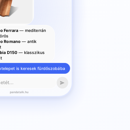
o Ferrara
— mediterrán
vörös
po Romano
— antik
t
bia D150
— klasszikus
it
telepet is keresek fürdőszobába
pandatalk.hu