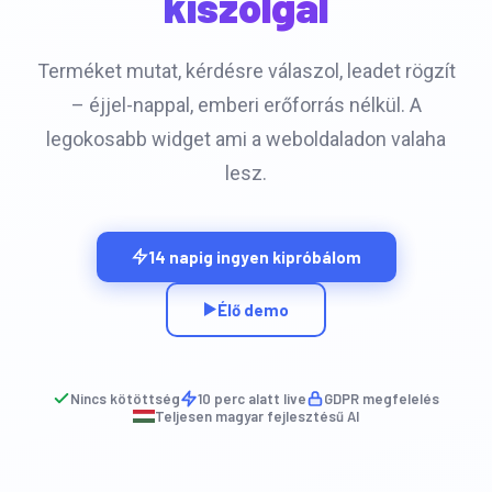
kiszolgál
Terméket mutat, kérdésre válaszol, leadet rögzít
– éjjel-nappal, emberi erőforrás nélkül. A
legokosabb widget ami a weboldaladon valaha
lesz.
14 napig ingyen kipróbálom
Élő demo
Nincs kötöttség
10 perc alatt live
GDPR megfelelés
Teljesen magyar fejlesztésű AI